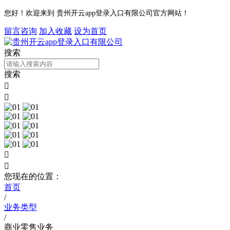
您好！欢迎来到 贵州开云app登录入口有限公司官方网站！
留言咨询
加入收藏
设为首页
搜索
搜索




您现在的位置：
首页
/
业务类型
/
商业零售业务