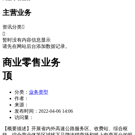
主营业务
资讯分类


暂时没有内容信息显示
请先在网站后台添加数据记录。
商业零售业务
顶
分类：
业务类型
作者：
来源：
发布时间：
2022-04-06 14:06
访问量：
【概要描述】
开展省内外高速公路服务区、收费站、综合枢
纽、综合商业体等区域线下品牌连锁商场和线上电商平台的投