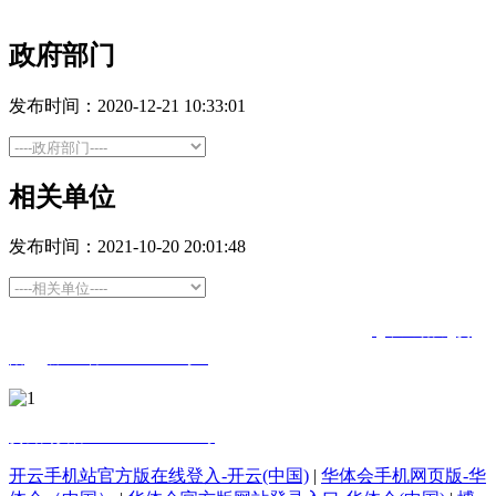
政府部门
发布时间：
2020-12-21 10:33:01
相关单位
发布时间：
2021-10-20 20:01:48
版权所有 © 2020-2025 贵州开云app登录入口有限公司
中企动力
贵
阳
黔ICP备2021010256号-1
贵公网安备 52010302001112号
开云手机站官方版在线登入-开云(中国)
|
华体会手机网页版-华