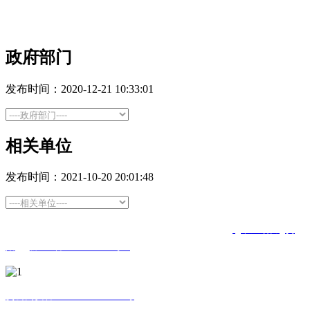
友情链接：
政府部门
发布时间：
2020-12-21 10:33:01
相关单位
发布时间：
2021-10-20 20:01:48
版权所有 © 2020-2025 贵州开云app登录入口有限公司
中企动力
贵
阳
黔ICP备2021010256号-1
贵公网安备 52010302001112号