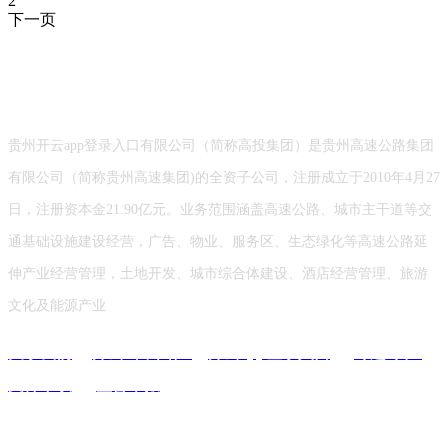
2
下一页
贵州开云app登录入口有限公司
贵州开云app登录入口有限公司（简称高投集团）是贵州高速公路集团
有限公司（简称贵州高速集团)的全资子公司，注册成立于2010年4月27
日，注册资本金21.90亿元。业务范围涵盖高速公路、城市主干道等交
通基础设施建设经营，广告、物业、服务区、生态绿化等高速公路延
伸产业经营管理，土地开发、城市综合体建设、酒店经营管理、旅游
文化及能源产业
关于我们
|
开云（中国）
|
开云app登录入口
|
专题专栏
|
文件下载
|
监督举报