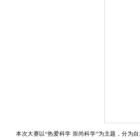
本次大赛以“热爱科学 崇尚科学”为主题，分为