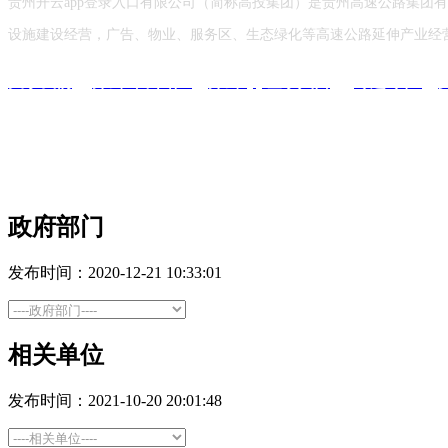
贵州开云app登录入口有限公司（简称高投集团）是贵州高速公路集团有限
设施建设经营，广告、物业、服务区、生态绿化等高速公路延伸产业经
关于我们
|
开云（中国）
|
开云app登录入口
|
专题专栏
|
友情链接：
政府部门
发布时间：
2020-12-21 10:33:01
相关单位
发布时间：
2021-10-20 20:01:48