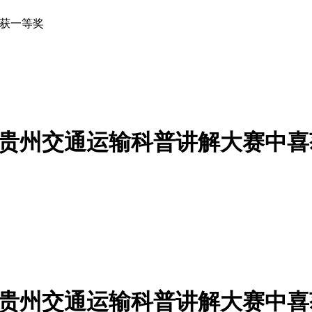
喜获一等奖
3年贵州交通运输科普讲解大赛中
3年贵州交通运输科普讲解大赛中