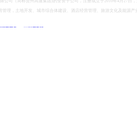
公司（简称贵州高速集团)的全资子公司，注册成立于2010年4月27日，
营管理，土地开发、城市综合体建设、酒店经营管理、旅游文化及能源产
文件下载
|
监督举报