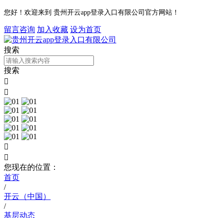
您好！欢迎来到 贵州开云app登录入口有限公司官方网站！
留言咨询
加入收藏
设为首页
搜索
搜索




您现在的位置：
首页
/
开云（中国）
/
基层动态