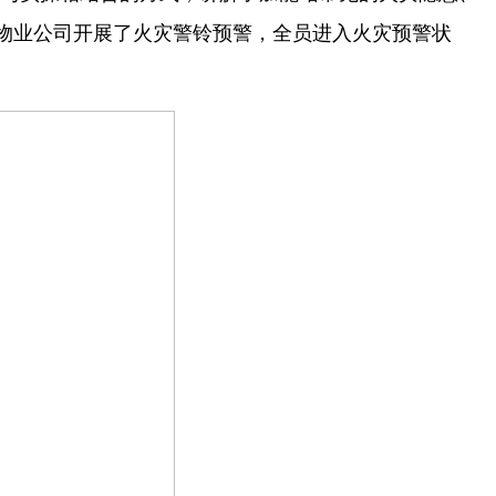
物业公司开展了火灾警铃预警，全员进入火灾预警状