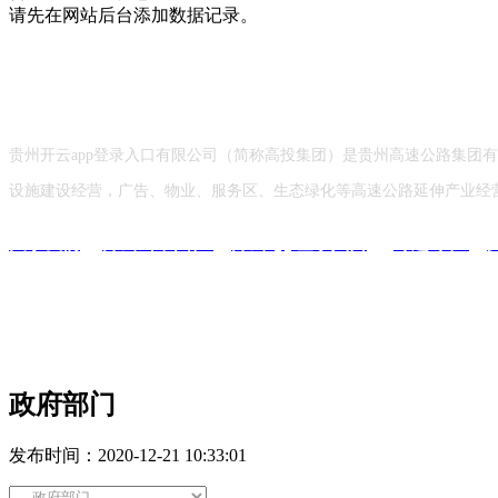
请先在网站后台添加数据记录。
贵州开云app登录入口有限公司
贵州开云app登录入口有限公司（简称高投集团）是贵州高速公路集团有限
设施建设经营，广告、物业、服务区、生态绿化等高速公路延伸产业经
关于我们
|
开云（中国）
|
开云app登录入口
|
专题专栏
|
友情链接：
政府部门
发布时间：
2020-12-21 10:33:01