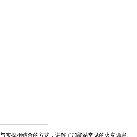
与实操相结合的方式，讲解了加能站常见的火灾隐患、