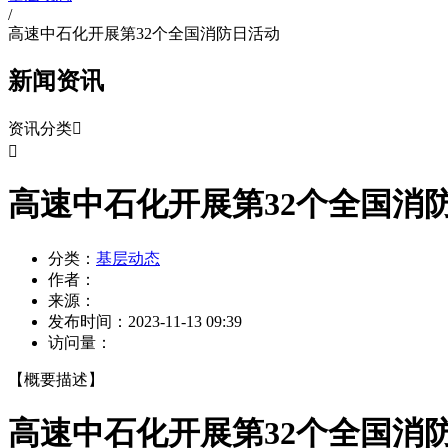
/
​​​​​​​高速中石化开展第32个全国消防日活动
新闻资讯
资讯分类


​​​​​​​高速中石化开展第32个全国
分类：
基层动态
作者：
来源：
发布时间：
2023-11-13 09:39
访问量：
【概要描述】
​​​​​​​高速中石化开展第32个全国